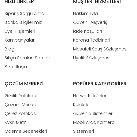
HIZLI LINKLER
MÜŞTERI HIZMETLERI
N
Ür
Sipariş Sorgulama
Hakkımızda
Banka Bilgilerimiz
Güvenli Alışveriş
Üyelik İşlemleri
İade Koşulları
Ka
Kampanyalar
Korona Tedbirleri
Blog
Mesafeli Satış Sözleşmesi
Sıkça Sorulan Sorular
Üyelik Sözleşmesi
Çe
Bize Ulaşın
ÇÖZÜM MERKEZI
POPÜLER KATEGORILER
Mo
A
Gizlilik Politikası
Network Ürünleri
K
Si
Çözüm Merkezi
Kulaklık
Çerez Politikası
Güvenlik Sistemleri
KVKK Metni
Mobil Araç Kamera
Bi
Ödeme Seçenekleri
Sistemleri