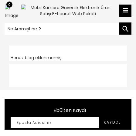
0
Ü
Ol
Y
Si
Henüz blog eklenmemiş.
Ta
S
A
Ku
Ebülten Kaydı
Ye
Ür
KAYDOL
Ya