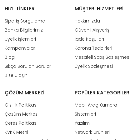
N
HIZLI LINKLER
MÜŞTERI HIZMETLERI
Ür
Sipariş Sorgulama
Hakkımızda
Banka Bilgilerimiz
Güvenli Alışveriş
Ka
Üyelik İşlemleri
İade Koşulları
Kampanyalar
Korona Tedbirleri
Blog
Mesafeli Satış Sözleşmesi
Çe
Sıkça Sorulan Sorular
Üyelik Sözleşmesi
Bize Ulaşın
Mo
A
ÇÖZÜM MERKEZI
POPÜLER KATEGORILER
K
Si
Gizlilik Politikası
Mobil Araç Kamera
Çözüm Merkezi
Sistemleri
Çerez Politikası
Yazılım
Bi
KVKK Metni
Network Ürünleri